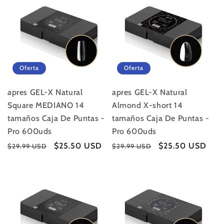
Oferta
Oferta
apres GEL-X Natural
apres GEL-X Natural
Square MEDIANO 14
Almond X-short 14
tamaños Caja De Puntas -
tamaños Caja De Puntas -
Pro 600uds
Pro 600uds
Precio
Precio
$25.50 USD
Precio
Precio
$25.50 USD
$29.99 USD
$29.99 USD
habitual
de
habitual
de
oferta
oferta