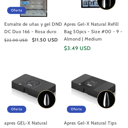
:
Oferta
Esmalte de uñas y gel DND
Apres Gel-X Natural Refill
DC Duo 166 - Rosa duro
Bag 50pcs - Size #00 - 9 -
Almond | Medium
Precio
Precio
$11.50 USD
$22.00 USD
habitual
de
Precio
$3.49 USD
oferta
habitual
Oferta
Oferta
apres GEL-X Natural
Apres Gel-X Natural Tips