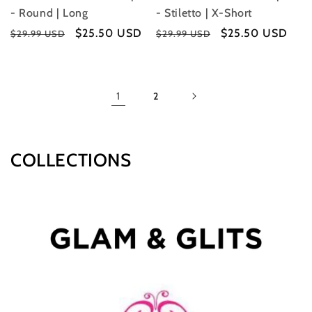
- Round | Long
- Stiletto | X-Short
Precio
Precio
$25.50 USD
Precio
Precio
$25.50 USD
$29.99 USD
$29.99 USD
habitual
de
habitual
de
oferta
oferta
1
2
COLLECTIONS