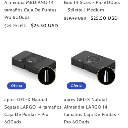
Almendra MEDIANO 14
Box 14 Sizes - Pro 600pcs
tamaños Caja De Puntas -
- Stiletto | Medium
Pro 600uds
Precio
Precio
$25.50 USD
$29.99 USD
habitual
de
Precio
Precio
$25.50 USD
$29.99 USD
oferta
habitual
de
oferta
Oferta
Oferta
apres GEL-X Natural
apres GEL-X Natural
Square LARGO 14 tamaños
Almendra LARGO 14
Caja De Puntas - Pro
tamaños Caja De Puntas -
600uds
Pro 600uds