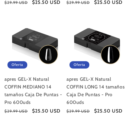
Precio
Precio
$25.50 USD
Precio
Precio
$25.50 USD
$29.99 USD
$29.99 USD
habitual
de
habitual
de
oferta
oferta
Oferta
Oferta
apres GEL-X Natural
apres GEL-X Natural
COFFIN MEDIANO 14
COFFIN LONG 14 tamaños
tamaños Caja De Puntas -
Caja De Puntas - Pro
Pro 600uds
600uds
Precio
Precio
$25.50 USD
Precio
Precio
$25.50 USD
$29.99 USD
$29.99 USD
habitual
de
habitual
de
oferta
oferta