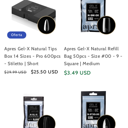
Oferta
Apres Gel-X Natural Tips
Apres Gel-X Natural Refill
Box 14 Sizes - Pro 600pcs
Bag 50pcs - Size #00 - 9 -
- Stiletto | Short
Square | Medium
Precio
Precio
$25.50 USD
Precio
$29.99 USD
$3.49 USD
habitual
de
habitual
oferta