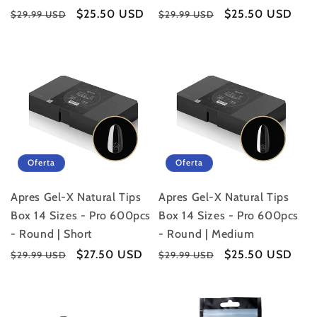
Precio
Precio
$25.50 USD
Precio
Precio
$25.50 USD
$29.99 USD
$29.99 USD
habitual
de
habitual
de
oferta
oferta
Oferta
Oferta
Apres Gel-X Natural Tips
Apres Gel-X Natural Tips
Box 14 Sizes - Pro 600pcs
Box 14 Sizes - Pro 600pcs
- Round | Short
- Round | Medium
Precio
Precio
$27.50 USD
Precio
Precio
$25.50 USD
$29.99 USD
$29.99 USD
habitual
de
habitual
de
oferta
oferta