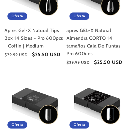
Oferta
Oferta
Apres Gel-X Natural Tips
apres GEL-X Natural
Box 14 Sizes - Pro 600pcs
Almendra CORTO 14
- Coffin | Medium
tamaños Caja De Puntas -
Pro 600uds
Precio
Precio
$25.50 USD
$29.99 USD
habitual
de
Precio
Precio
$25.50 USD
$29.99 USD
oferta
habitual
de
oferta
Oferta
Oferta