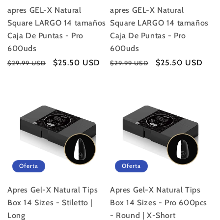
apres GEL-X Natural
apres GEL-X Natural
Square LARGO 14 tamaños
Square LARGO 14 tamaños
Caja De Puntas - Pro
Caja De Puntas - Pro
600uds
600uds
Precio
Precio
$25.50 USD
Precio
Precio
$25.50 USD
$29.99 USD
$29.99 USD
habitual
de
habitual
de
oferta
oferta
Oferta
Oferta
Apres Gel-X Natural Tips
Apres Gel-X Natural Tips
Box 14 Sizes - Stiletto |
Box 14 Sizes - Pro 600pcs
Long
- Round | X-Short